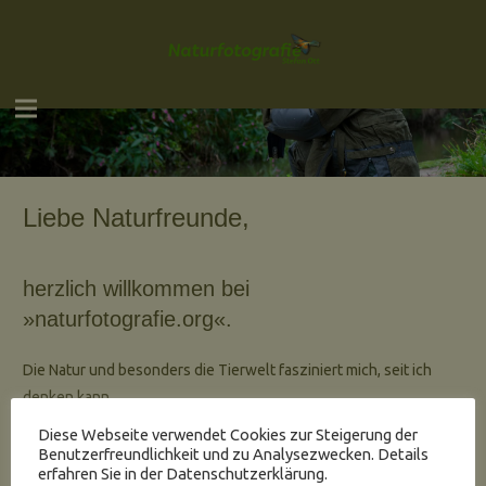
Liebe Naturfreunde,
herzlich willkommen bei
»naturfotografie.org«.
Die Natur und besonders die Tierwelt fasziniert mich, seit ich
denken kann.
Nur wer seinen Motiven mit Respekt, Verständnis, Rücksicht und
Diese Webseite verwendet Cookies zur Steigerung der
Liebe nahekommt, wird letztendlich mit guten Bildern belohnt
Benutzerfreundlichkeit und zu Analysezwecken. Details
erfahren Sie in der Datenschutzerklärung.
werden.