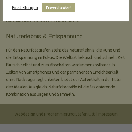
Die meisten der hier gezeigten Bilder sind in meiner näheren
Einstellungen
Einverstanden!
Umgebung entstanden, nämlich in Wiesen, Feldern und Wäldern
rund um Asperg in Baden-Württemberg.
Naturerlebnis & Entspannung
Für den Naturfotografen steht das Naturerlebnis, die Ruhe und
die Entspannung im Fokus. Die Welt ist hektisch und schnell, Zeit
für sich selbst und zum Abschalten wird immer kostbarer. In
Zeiten von Smartphones und der permanenten Erreichbarkeit
ohne Rückzugsmöglichkeiten bietet der Aufenthalt in der Natur
den idealen Ausgleich. Naturfotografie ist die faszinierende
Kombination aus Jagen und Sammeln.
Webdesign und Programmierung Stefan Ott |
Impressum