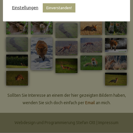
Einstellungen
Einverstanden!
Sollten Sie Interesse an einem der hier gezeigten Bildern haben,
wenden Sie sich doch einfach per
Email
an mich.
Webdesign und Programmierung Stefan Ott |
Impressum