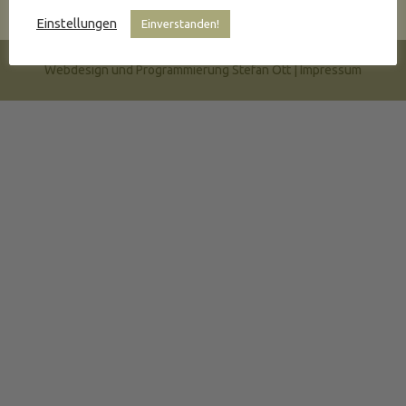
wenden Sie sich doch einfach per
Email
an mich.
Einstellungen
Einverstanden!
Webdesign und Programmierung Stefan Ott |
Impressum