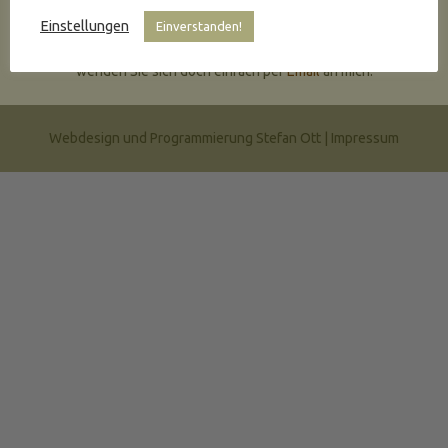
Einstellungen
Einverstanden!
Sollten Sie Interesse an einem der hier gezeigten Bildern haben,
wenden Sie sich doch einfach per
Email
an mich.
Webdesign und Programmierung Stefan Ott |
Impressum