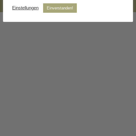
Webdesign und Programmierung Stefan Ott |
Impressum
Einstellungen
Einverstanden!