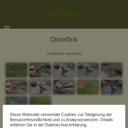
Distelfink
Carduelis carduelis
Diese Webseite verwendet Cookies zur Steigerung der
Benutzerfreundlichkeit und zu Analysezwecken. Details
Sollten Sie Interesse an einem der hier gezeigten Bildern
erfahren Sie in der Datenschutzerklärung.
haben, wenden Sie sich doch einfach per Email an mich.