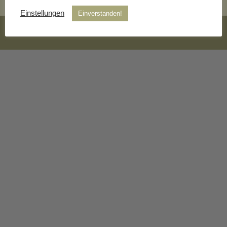
Einstellungen
Einverstanden!
Webdesign und Programmierung Stefan Ott |
Impressum