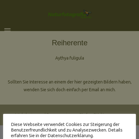
Reiherente
Aythya fuligula
Sollten Sie Interesse an einem der hier gezeigten Bildern haben,
wenden Sie sich doch einfach per Email an mich.
Webdesign und Programmierung Stefan Ott |
Impressum
Diese Webseite verwendet Cookies zur Steigerung der
Benutzerfreundlichkeit und zu Analysezwecken. Details
erfahren Sie in der Datenschutzerklärung.