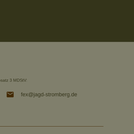
Absatz 3 MDStV:
mail
fex@jagd-stromberg.de