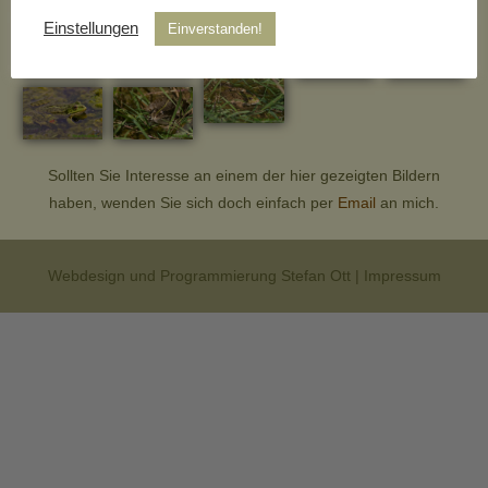
Einstellungen
Einverstanden!
Sollten Sie Interesse an einem der hier gezeigten Bildern
haben, wenden Sie sich doch einfach per
Email
an mich.
Webdesign und Programmierung Stefan Ott |
Impressum